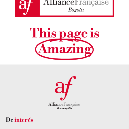
This page is
Amazing
De
interés