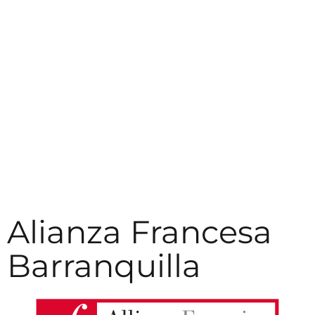
¿Quieres
Conoce
recibir
nuestra
atención
sede
personalizada?
DESCUBRE
NUESTRA
PONTE EN
SEDE AQUÍ
CONTACTO
CON
NOSOTROS
Alianza Francesa
Barranquilla