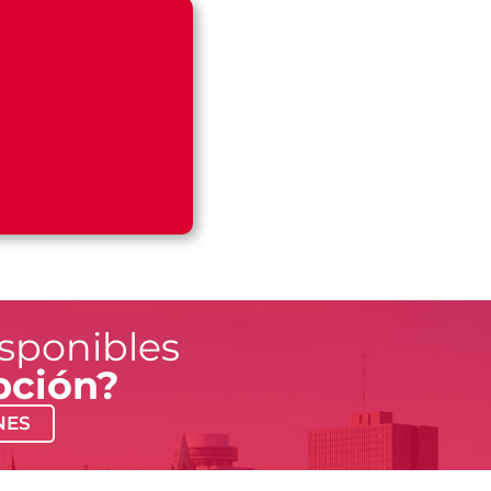
isponibles
pción?
NES