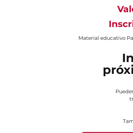
Val
Inscr
Material educativo P
I
próx
Puedes
t
Tam