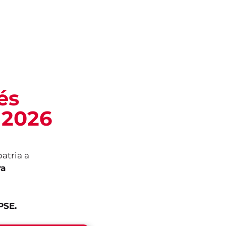
és
 2026
atria a
ra
PSE.