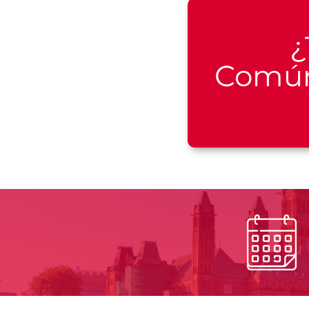
¿
Común