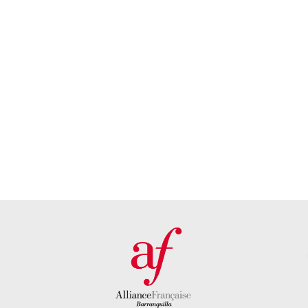
¿Quieres
Conoce
recibir
nuestra
atención
sede
personalizada?
DESCUBRE
NUESTRA
PONTE EN
SEDE AQUÍ
CONTACTO
CON
NOSOTROS