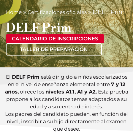
»
»
DELF Prim
Home
Certificaciones oficiales
DELF Prim
CALENDARIO DE INSCRIPCIONES
TALLER DE PREPARACIÓN
El
DELF Prim
está dirigido a niños escolarizados
en el nivel de enseñanza elemental entre
7 y 12
años,
ofrece los
niveles A1.1, A1 y A2.
Esta prueba
propone a los candidatos temas adaptados a su
edad y a su centro de interés.
Los padres del candidato pueden, en función del
nivel, inscribir a su hijo directamente al examen
que desee.