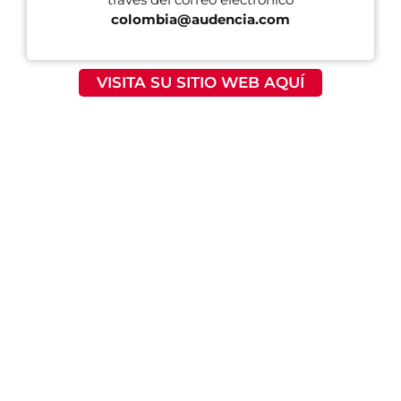
colombia@audencia.com
VISITA SU SITIO WEB AQUÍ
¿Quieres
Conoce
recibir
nuestra
atención
sede
personalizada?
DESCUBRE
NUESTRA
PONTE EN