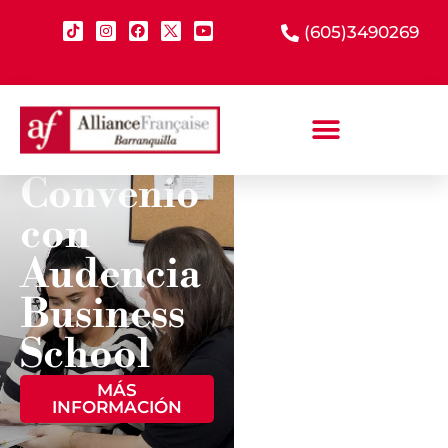
(605)3490269
Convenio
con
¡CONOCE
TODOS LOS
Audencia
PROGRAMAS
DE
Business
AUDENCIA!
School
MÁS
MÁS
INFORMACIÓN
INFORMACIÓN