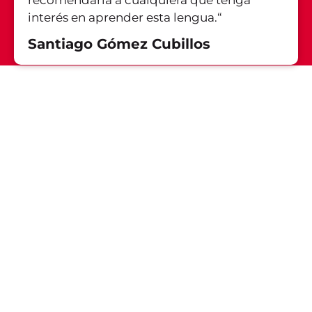
recomendarla a cualquiera que tenga
interés en aprender esta lengua.
“
Santiago Gómez Cubillos
¿Quieres
Conoce
recibir
nuestra
atención
sede
personalizada?
DESCUBRE
NUESTRA
PONTE EN
SEDE AQUÍ
CONTACTO
CON
NOSOTROS