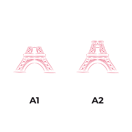
Entiende ideas
principales de textos
Es capaz de comprender
complejos que traten de
los puntos principales de
temas tanto concretos
textos claros y en lengua
como abstractos, incluso
estándar si tratan sobre
si son de carácter técnico
cuestiones que le son
siempre que estén
conocidas, ya sea en
dentro de su campo de
situaciones de trabajo, de
especialización. Puede
estudio o de ocio. Sabe
relacionarse con
desenvolverse en la
hablantes nativos con un
mayor parte de las
grado suficiente de
situaciones que pueden
fluidez y naturalidad de
surgir durante un viaje
modo que la
por zonas donde se
comunicación se realice
utiliza la lengua.
sin esfuerzo por parte de
ninguno de los
interlocutores.
A1
A2