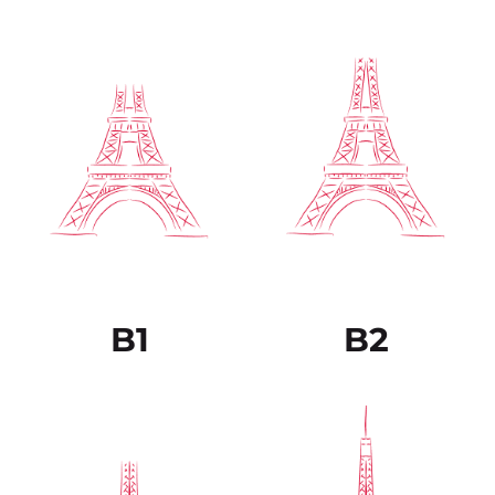
Es capaz de comprender
El estudiante puede
una amplia variedad de
comprender sin ningún
textos extensos y con
esfuerzo prácticamente
cierto nivel de exigencia,
todo lo que lee o
así como reconocer en
escucha. Puede volver a
ellos sentidos implícitos.
plantear los hechos y
Sabe expresarse de
argumentos
forma fluida y
provenientes de
espontánea sin muestras
diferentes fuentes, tanto
muy evidentes de
escritas como verbales,
esfuerzo para encontrar
resumiéndoles de forma
la expresión adecuada.
coherente.
B1
B2