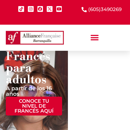
(605)3490269
Francés
para
adultos
A partir de los 16
años
CONOCE TU
¡CONOCE
NIVEL DE
MÁS!
FRANCÉS AQUÍ