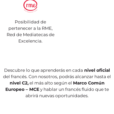
Posibilidad de
pertenecer a la RME,
Red de Mediatecas de
Según el Marco Común
Es apto para comprender
Excelencia.
Europeo de Referencia
frases y expresiones de
para las Lenguas, el
uso frecuente
estudiante que curse el
relacionadas con áreas
nivel A1 podrá
de experiencia que le
comprender y utilizar
son especialmente
expresiones cotidianas
relevantes (información
de uso frecuente, así
básica sobre sí mismo y
como, frases sencillas
Descubre lo que aprenderás en cada
nivel oficial
su familia, compras,
que lograrán satisfacer
lugares de interés,
del francés. Con nosotros, podrás alcanzar hasta el
necesidades del día a
ocupaciones, etc.)
día.
nivel C2,
el más alto según el
Marco Común
Europeo – MCE
y hablar un francés fluido que te
abrirá nuevas oportunidades.