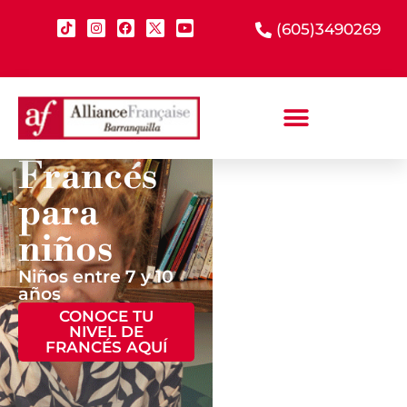
(605)3490269
Francés
para
niños
Niños entre 7 y 10
años
CONOCE TU
¡CONOCE
NIVEL DE
MÁS!
FRANCÉS AQUÍ