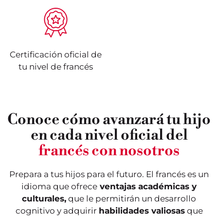
Certificación oficial de
tu nivel de francés
Puedo comprender
Este nivel me permite
Conoce cómo avanzará tu hijo
frases cotidianas sobre
tener las bases para
mi familia, mi
poder entrar a un curso
en cada nivel oficial del
nacionalidad, mi edad,
adolescente. Con este
mi casa y mi colegio. Este
nivel, podré realizar
nivel me permite
tareas de la vida
francés con nosotros
comprender algunas
cotidiana: ir de compras,
palabras y frases muy
tomar el transporte
cortas porque es mi nivel
público. Además, seré
Prepara a tus hijos para el futuro. El francés es un
de bienvenida al mundo
capaz de contar hechos
del francés.
pasados.
idioma que ofrece
ventajas académicas y
Consta de
6 módulos
Consta de
3 módulos
de
culturales,
que le permitirán un desarrollo
de dos meses cada uno:
dos meses cada uno: A2.1,
cognitivo y adquirir
habilidades valiosas
que
A1.1, A1.2, A1.3, A1.4, A1.5, A1.6
A2.2, A2.3