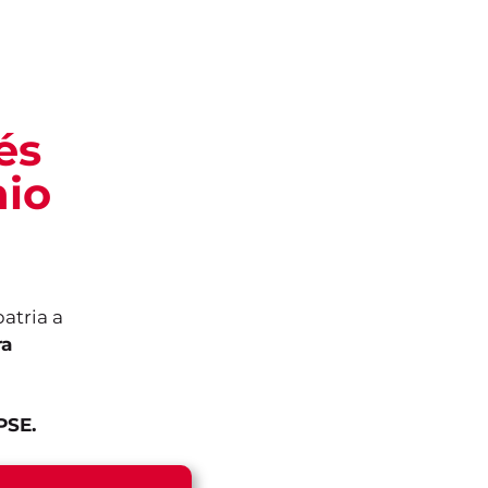
és
nio
atria a
ra
PSE.