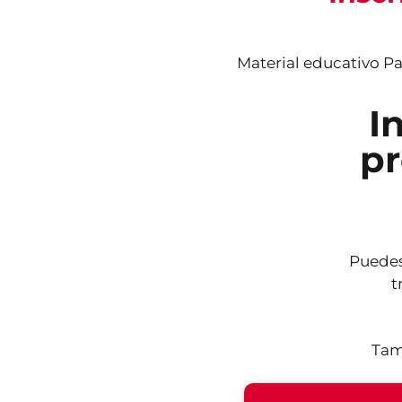
Material educativo P
I
p
Puedes
t
Tam