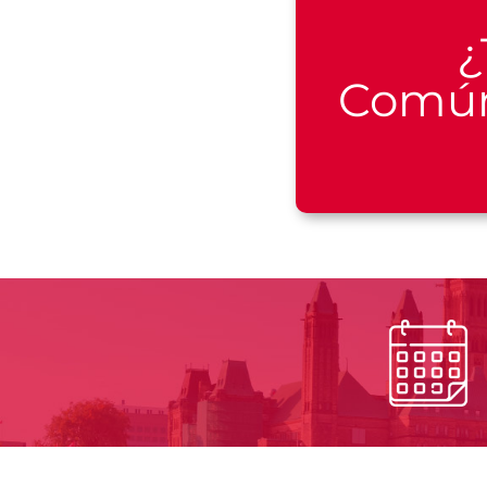
¿
Común