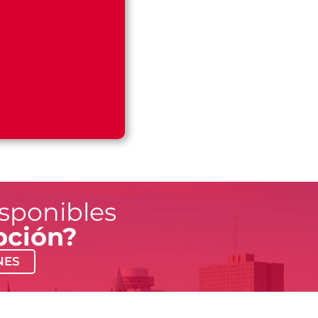
isponibles
pción?
NES