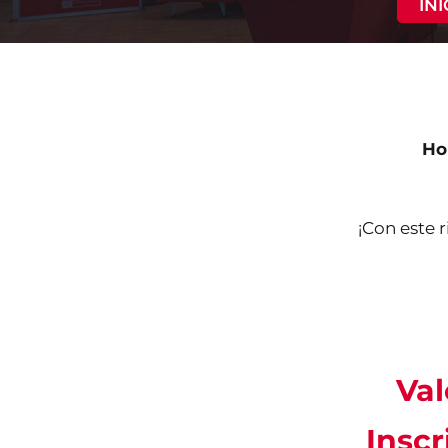
IN
Hor
¡Con este 
Val
Inscr