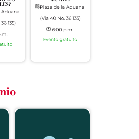
LES?
Plaza de la Aduana
la Aduana
(Vía 40 No. 36 135)
 36 135)
6:00 p.m.
p.m.
Evento gratuito
atuito
unio