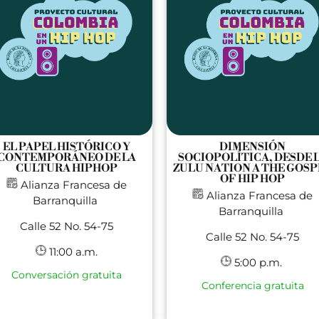
EL PAPEL HISTÓRICO Y
DIMENSIÓN
CONTEMPORÁNEO DE LA
SOCIOPOLÍTICA, DESDE 
CULTURA HIPHOP
ZULU NATION A THE GOSP
OF HIP HOP
Alianza Francesa de
Alianza Francesa de
Barranquilla
Barranquilla
Calle 52 No. 54-75
Calle 52 No. 54-75
11:00 a.m.
5:00 p.m.
Conversación gratuita
Conferencia gratuita