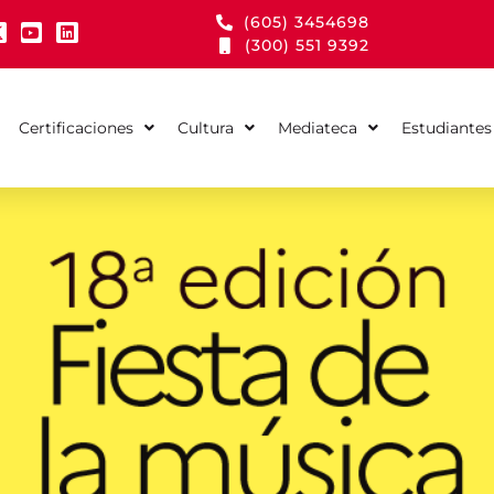
(605) 3454698
(300) 551 9392
Certificaciones
Cultura
Mediateca
Estudiantes