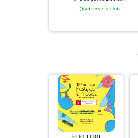
@subterranea.club
EL FUTURO