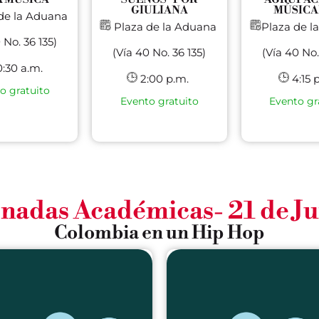
GIULIANA
MÚSICA
de la Aduana
Plaza de la Aduana
Plaza de 
 No. 36 135)
(Vía 40 No. 36 135)
(Vía 40 No.
:30 a.m.
2:00 p.m.
4:15 
o gratuito
Evento gratuito
Evento gr
nadas Académicas- 21 de J
Colombia en un Hip Hop