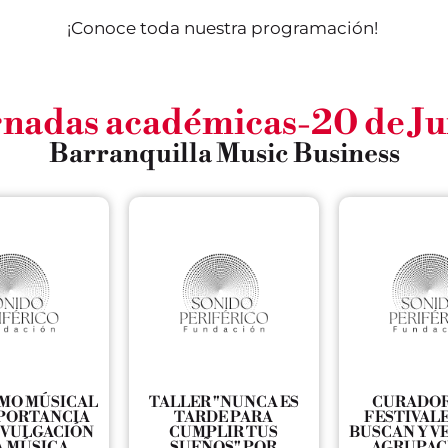
¡Conoce toda nuestra programación!
rnadas académicas-20 de Ju
Barranquilla Music Business
SMO MÚSICAL
TALLER "NUNCA ES
CURADOR
MPORTANCIA
TARDE PARA
FESTIVALE
DIVULGACIÓN
CUMPLIR TUS
BUSCAN Y VE
A MÚSICA
SUEÑOS" POR
AGRUPAC