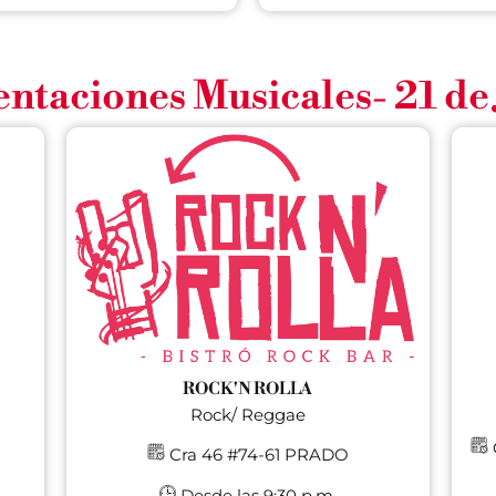
ntaciones Musicales- 21 de
ROCK'N ROLLA
Rock/ Reggae
C
Cra 46 #74-61 PRADO
Desde las 9:30 p.m.